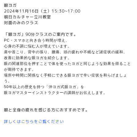
眼ヨガ
2024年11月16日（土）15:30~17:00
朝日カルチャー立川教室
対面のみのクラス
「眼ヨガ」90分クラスのご案内です。
PC・スマホと向き合う時間が増
え、
心身の不調に悩む人が増えて
います。
肩や首こり、背中の張り
、腰痛、頭の疲れや不眠など諸症
状の緩和、
改善に効果的な眼ヨガ
を紹介します。
眼の関連部位を押
すことで体を使ったヨガと同じよ
うな効果を得ること
が期待できま
す。
場所や時間に関係なく手軽に
できる眼ヨガで辛い症状を和らげ
ましょ
う。
50年以上の歴史を持
つ「沖ヨガ式眼ヨガ」を
眼ヨガマ
スターインストラクターの講師が
お伝えします。
眼と全身の疲れを感じる方におすすめです。
詳しくはこちらをご覧ください