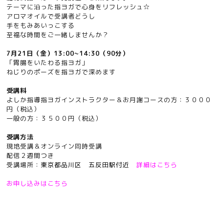
テーマに沿った指ヨガで心身をリフレッシュ☆
アロマオイルで受講者どうし
手をもみあいっこする
至福な時間をご一緒しませんか？
7月21日（金）13:00~14:30（90分）
「胃腸をいたわる指ヨガ」
ねじりのポーズを指ヨガで深めます
受講料
よしか指導指ヨガインストラクター＆お月謝コースの方：３０００
円（税込）
一般の方：３５００円（税込）
受講方法
現地受講＆オンライン同時受講
配信２週間つき
受講場所：
東京都品川区 五反田駅付近
詳細はこちら
お申し込みはこちら